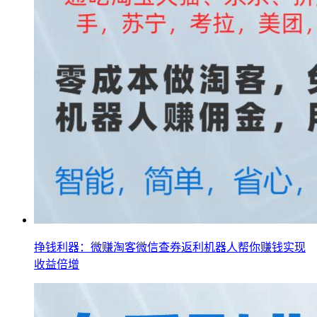
挣钱利器：微赚淘客微信查券返利机器人帮你赚钱实现
收益倍增