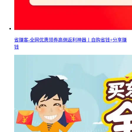
省赚客-全网优惠领券高佣返利神器丨自购省钱+分享赚
钱