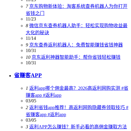
7
京东购物新体验：淘客系统查券机器人为你打开
省钱之门
11/23
8
微信京东查券机器人助手：轻松实现购物收益最
大化的秘诀
11/14
9
京东查券返利机器人：免费智能赚钱省钱神器
10/31
10
京东返利神器智能助手：帮你省钱轻松赚钱
10/31
省赚客APP
1
返利app哪个佣金最高？2026高返利网购实测 #省
赚客app #返利app
03/05
2
返利省钱app推荐！高返利网购隐藏券领取技巧 #
省赚客app #返利app
03/05
3
返利APP怎么赚钱？新手必看的高佣金赚取方法