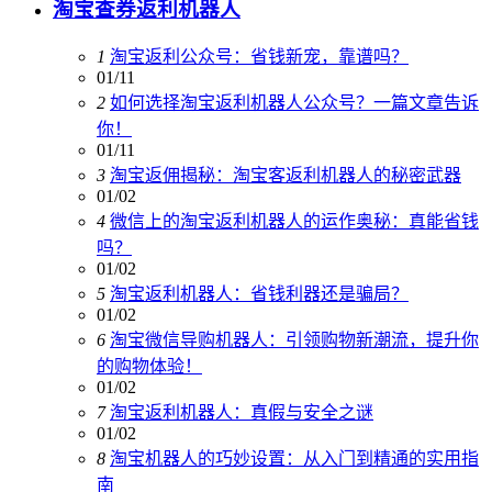
淘宝查券返利机器人
1
淘宝返利公众号：省钱新宠，靠谱吗？
01/11
2
如何选择淘宝返利机器人公众号？一篇文章告诉
你！
01/11
3
淘宝返佣揭秘：淘宝客返利机器人的秘密武器
01/02
4
微信上的淘宝返利机器人的运作奥秘：真能省钱
吗？
01/02
5
淘宝返利机器人：省钱利器还是骗局？
01/02
6
淘宝微信导购机器人：引领购物新潮流，提升你
的购物体验！
01/02
7
淘宝返利机器人：真假与安全之谜
01/02
8
淘宝机器人的巧妙设置：从入门到精通的实用指
南