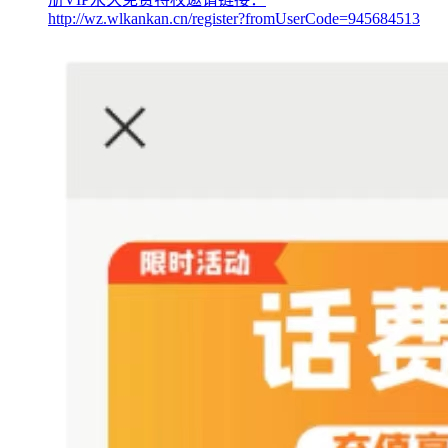
http://wz.wlkankan.cn/register?fromUserCode=945684513