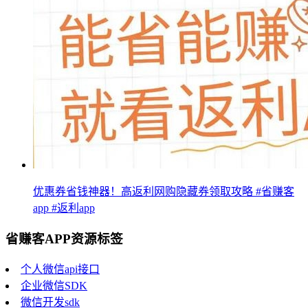
优惠券省钱神器！高返利网购隐藏券领取攻略 #省赚客
app #返利app
省赚客APP资源标签
个人微信api接口
企业微信SDK
微信开发sdk