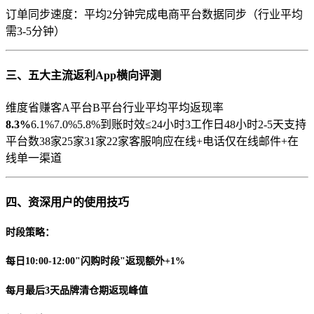
订单同步速度：平均2分钟完成电商平台数据同步（行业平均
需3-5分钟）
三、五大主流返利App横向评测
维度省赚客A平台B平台行业平均平均返现率
8.3%
6.1%7.0%5.8%到账时效≤24小时3工作日48小时2-5天支持
平台数38家25家31家22家客服响应在线+电话仅在线邮件+在
线单一渠道
四、资深用户的使用技巧
时段策略
：
每日10:00-12:00"闪购时段"返现额外+1%
每月最后3天品牌清仓期返现峰值