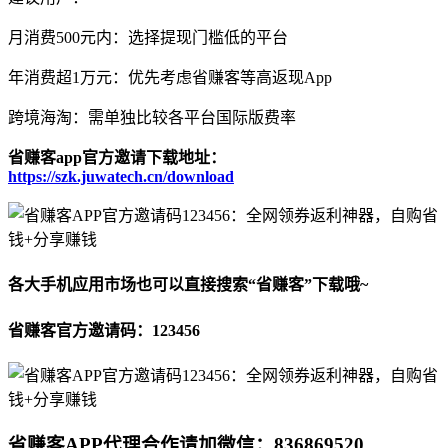
月消费500元内：选择提现门槛低的平台
年消费超1万元：优先考虑省赚客等高返现App
跨境海淘：需单独比较各平台国际版费率
省赚客app官方邀请下载地址：
https://szk.juwatech.cn/download
各大手机应用市场也可以直接搜索“省赚客”下载哦~
省赚客官方邀请码：123456
省赚客APP代理合作请加微信：836869520