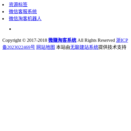
资源标签
微信客服系统
微信淘客机器人
Copyright © 2017-2018
微赚淘客系统
All Rights Reserved
浙ICP
备2023022469号
网站地图
本站由
无聊建站系统
提供技术支持