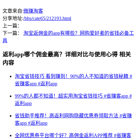
文章来自:
微赚淘客
分享地址:
/bbs/cate65/212193.html
上一篇：
下一篇：
淘宝返佣金的app有哪些？网购爱好者的省钱必备工
具
返利app哪个佣金最高？详细对比与使用心得
相关
内容
淘宝省钱技巧 看到赚到！90%的人不知道的省钱秘籍 #
省赚客app #返利app
99%的人都不知道！超实用淘宝省钱技巧 #省赚客app #
返利app
省钱助手推荐！高返利网购隐藏优惠券领取方法 #省赚
客app #返利app
全网优惠券平台哪个好？高佣金返利APP推荐 #省赚客