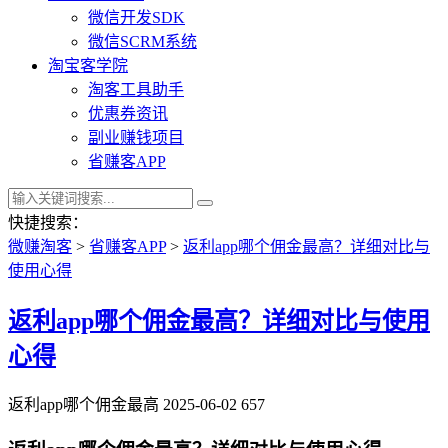
微信开发SDK
微信SCRM系统
淘宝客学院
淘客工具助手
优惠券资讯
副业赚钱项目
省赚客APP
快捷搜索：
微赚淘客
>
省赚客APP
>
返利app哪个佣金最高？详细对比与
使用心得
返利app哪个佣金最高？详细对比与使用
心得
返利app哪个佣金最高
2025-06-02
657