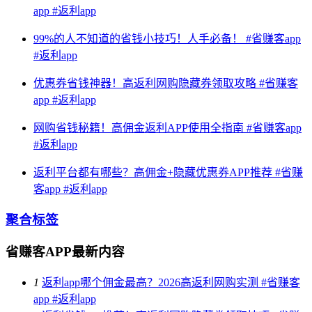
app #返利app
99%的人不知道的省钱小技巧！人手必备！ #省赚客app
#返利app
优惠券省钱神器！高返利网购隐藏券领取攻略 #省赚客
app #返利app
网购省钱秘籍！高佣金返利APP使用全指南 #省赚客app
#返利app
返利平台都有哪些？高佣金+隐藏优惠券APP推荐 #省赚
客app #返利app
聚合标签
省赚客APP最新内容
1
返利app哪个佣金最高？2026高返利网购实测 #省赚客
app #返利app