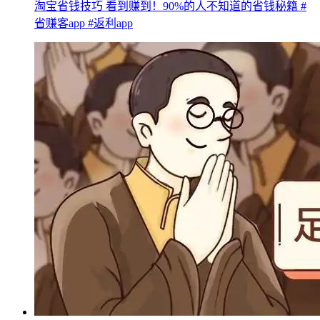
淘宝省钱技巧 看到赚到！90%的人不知道的省钱秘籍 #
省赚客app #返利app