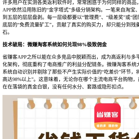
许多用户在实测各类返利软件时，常常困惑于为何同样的商品
APP依然沿用陈旧的“金字塔式”多级分销架构。一笔来自淘宝
到五层的层层盘剥。每一层级都要以“管理费”、“级差奖”或
底层的“免费流量矿工”，贡献了真实的购买力，却只能分到残
石。
技术破局：微赚淘客系统如何兑现98%极致佣金
省赚客APP之所以能在众多竞品中脱颖而出，成为高返利与多
化架构，彻底重构了电商推广的利益分配链条。微赚淘客系统大
系统自动识别并剔除了那些不产生实际价值的“吃差价”环节，
高达98%以上”。这意味着，无论你在哪个主流电商平台购物
在在落袋的真金白银，没有任何水分、套路或隐形扣点。