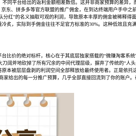
，不同平台给出的返利金额相差数倍。这并非商家预算的差异，而
、京东、拼多多等官方联盟的推广佣金，在到达终端用户手中之前，
“团队分红”的名义抽取可观的利润，导致原本丰厚的佣金被稀释
羹冷炙，实际到手佣金往往不足官方标准的30%。这种低效且充
平台比价的绝对标杆，核心在于其底层独家搭载的“微赚淘客系统
刀阔斧地砍掉了所有冗余的中间代理层级，摒弃了传统的“人头费
将原本被层层盘剥的利润空间全部释放给最终使用者。正是依托这
，商家给出的每一分推广预算，几乎全部直接回流到了你的账户