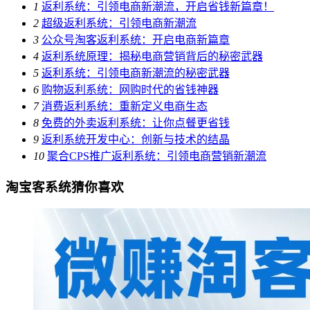
1
返利系统：引领电商新潮流，开启省钱新篇章！
2
超级返利系统：引领电商新潮流
3
公众号淘客返利系统：开启电商新篇章
4
返利系统原理：揭秘电商营销背后的秘密武器
5
返利系统：引领电商新潮流的秘密武器
6
购物返利系统：网购时代的省钱神器
7
消费返利系统：重新定义电商生态
8
免费的外卖返利系统：让你点餐更省钱
9
返利系统开发中心：创新与技术的结晶
10
聚合CPS推广返利系统：引领电商营销新潮流
淘宝客系统猜你喜欢