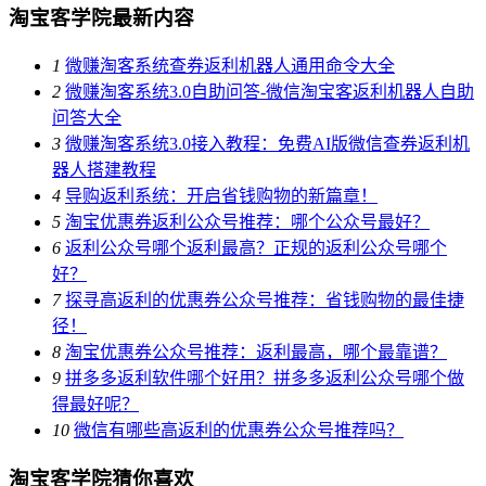
淘宝客学院最新内容
1
微赚淘客系统查券返利机器人通用命令大全
2
微赚淘客系统3.0自助问答-微信淘宝客返利机器人自助
问答大全
3
微赚淘客系统3.0接入教程：免费AI版微信查券返利机
器人搭建教程
4
导购返利系统：开启省钱购物的新篇章！
5
淘宝优惠券返利公众号推荐：哪个公众号最好？
6
返利公众号哪个返利最高？正规的返利公众号哪个
好？
7
探寻高返利的优惠券公众号推荐：省钱购物的最佳捷
径！
8
淘宝优惠券公众号推荐：返利最高，哪个最靠谱？
9
拼多多返利软件哪个好用？拼多多返利公众号哪个做
得最好呢？
10
微信有哪些高返利的优惠券公众号推荐吗？
淘宝客学院猜你喜欢