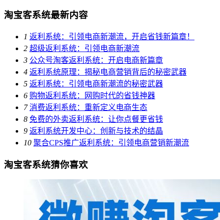
淘宝客系统最新内容
1
返利系统：引领电商新潮流，开启省钱新篇章！
2
超级返利系统：引领电商新潮流
3
公众号淘客返利系统：开启电商新篇章
4
返利系统原理：揭秘电商营销背后的秘密武器
5
返利系统：引领电商新潮流的秘密武器
6
购物返利系统：网购时代的省钱神器
7
消费返利系统：重新定义电商生态
8
免费的外卖返利系统：让你点餐更省钱
9
返利系统开发中心：创新与技术的结晶
10
聚合CPS推广返利系统：引领电商营销新潮流
淘宝客系统猜你喜欢